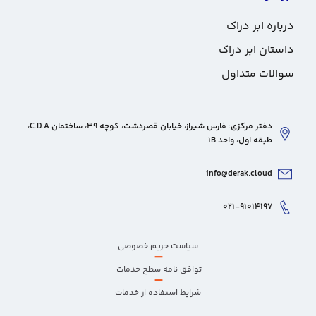
درباره ابر دراک
داستان ابر دراک
سوالات متداول
دفتر مرکزی: فارس شیراز، خیابان قصردشت، کوچه 39، ساختمان C.D.A،
طبقه اول، واحد 1B
info@derak.cloud
۰۲۱-۹۱۰۱۴۱۹۷
سیاست حریم خصوصی
–
توافق نامه سطح خدمات
–
شرایط استفاده از خدمات