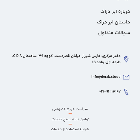
درباره ابر دراک
داستان ابر دراک
سوالات متداول
دفتر مرکزی: فارس شیراز، خیابان قصردشت، کوچه 39، ساختمان C.D.A،
طبقه اول، واحد 1B
info@derak.cloud
۰۲۱-۹۱۰۱۴۱۹۷
سیاست حریم خصوصی
–
توافق نامه سطح خدمات
–
شرایط استفاده از خدمات