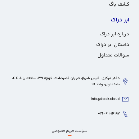
کشف باگ
ابر دراک
درباره ابر دراک
داستان ابر دراک
سوالات متداول
دفتر مرکزی: فارس شیراز، خیابان قصردشت، کوچه 39، ساختمان C.D.A،
طبقه اول، واحد 1B
info@derak.cloud
۰۲۱-۹۱۰۱۴۱۹۷
سیاست حریم خصوصی
–