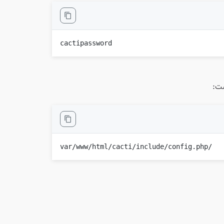
cactipassword
ست:
/var/www/html/cacti/include/config.php