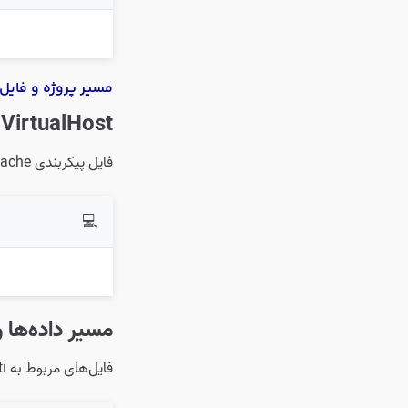
مسیر پروژه و فایل‌
Apache VirtualHost
فایل پیکربندی VirtualHost Apache برای Cacti در مسیر زیر قرار دارد:
💻
مسیر داده‌ها و فا
فایل‌های مربوط به Cacti در مسیر زیر ذخیره می‌شوند: