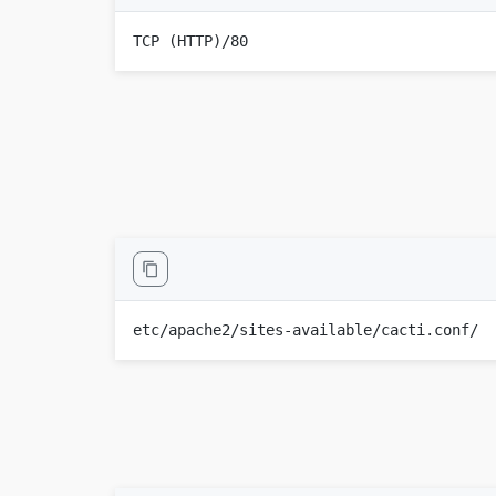
80/TCP (HTTP)

/etc/apache2/sites-available/cacti.conf
