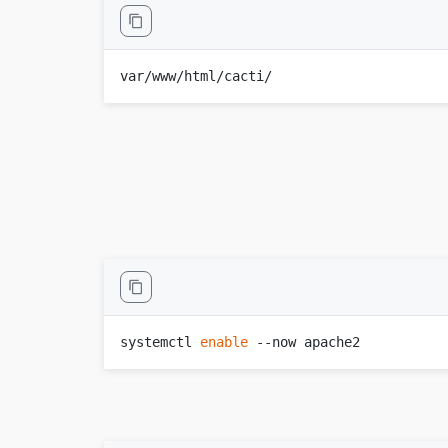
/var/www/html/cacti

systemctl 
enable
 --now apache2
