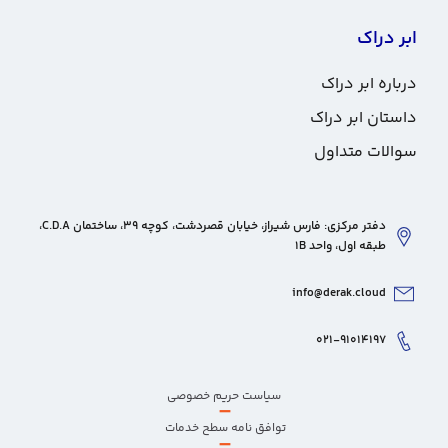
ابر دراک
درباره ابر دراک
داستان ابر دراک
سوالات متداول
دفتر مرکزی: فارس شیراز، خیابان قصردشت، کوچه 39، ساختمان C.D.A،
طبقه اول، واحد 1B
info@derak.cloud
۰۲۱-۹۱۰۱۴۱۹۷
سیاست حریم خصوصی
–
توافق نامه سطح خدمات
–