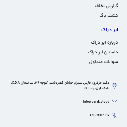
گزارش تخلف
کشف باگ
ابر دراک
درباره ابر دراک
داستان ابر دراک
سوالات متداول
دفتر مرکزی: فارس شیراز، خیابان قصردشت، کوچه 39، ساختمان C.D.A،
طبقه اول، واحد 1B
info@derak.cloud
۰۲۱-۹۱۰۱۴۱۹۷