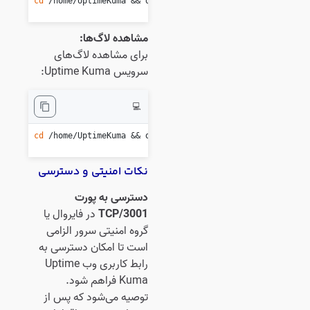
cd
 /home/UptimeKuma && docker compose restart

مشاهده لاگ‌ها:
برای مشاهده لاگ‌های
سرویس Uptime Kuma:
💻
cd
 /home/UptimeKuma && docker compose logs -f --
tail
=200

نکات امنیتی و دسترسی
دسترسی به پورت
3001/TCP
در فایروال یا
گروه امنیتی سرور الزامی
است تا امکان دسترسی به
رابط کاربری وب Uptime
Kuma فراهم شود.
توصیه می‌شود که پس از