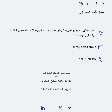
داستان ابر دراک
سوالات متداول
دفتر مرکزی: فارس شیراز، خیابان قصردشت، کوچه 39، ساختمان C.D.A،
طبقه اول، واحد 1B
info@derak.cloud
۰۲۱-۹۱۰۱۴۱۹۷
سیاست حریم خصوصی
–
توافق نامه سطح خدمات
–
شرایط استفاده از خدمات