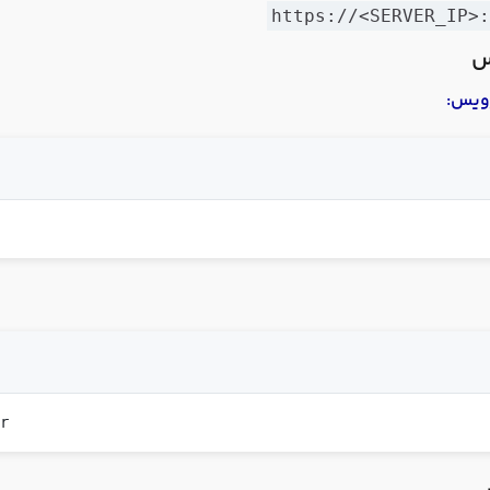
https://<SERVER_IP>
س
ویس:
r
er