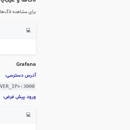
لاگ‌ها و عیب‌یا
برای مشاهده لاگ‌های سرویس Node Exporter و انجام عیب‌یا
💻
Grafana
آدرس دسترسی:
RVER_IP>:3000
ورود پیش فرض:
💻