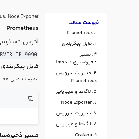
Prometheus، Node Exporter و Grafana با موفقیت نصب و فعال‌سازی شده‌اند و تمامی این سر
فهرست مطالب
Prometheus
Prometheus
آدرس دسترس
فایل پیکربندی
مسیر
ERVER_IP:9090
ذخیره‌سازی داده‌ها
فایل پیکربندی
مدیریت سرویس
تنظیمات اصلی Prometheus در فایل زیر قرار دارد:
Prometheus
لاگ‌ها و عیب‌یابی
💻
Node Exporter
مدیریت سرویس
لاگ‌ها و عیب‌یابی
مسیر ذخیره‌ساز
Grafana