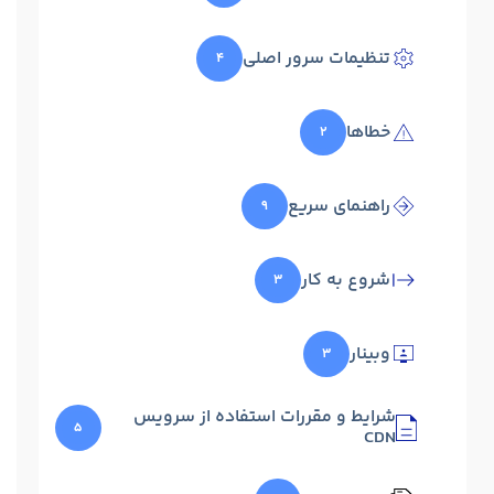
تنظیمات سرور اصلی
۴
خطاها
۲
راهنمای سریع
۹
شروع به کار
۳
وبینار
۳
شرایط و مقررات استفاده از سرویس
۵
CDN