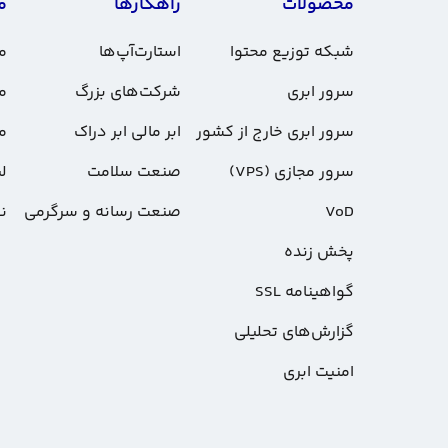
محصولات
راهکارها
م
شبکه توزیع محتوا
استارت‌آپ‌ها
مس
سرور ابری
شرکت‌های بزرگ
م
سرور ابری خارج از کشور
ابر مالی ابر دراک
م
سرور مجازی (VPS)
صنعت سلامت
لی
VoD
صنعت رسانه و سرگرمی
ن
پخش زنده
گواهینامه SSL
گزارش‌های تحلیلی
امنیت ابری