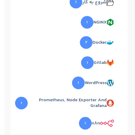
شروع به کار
۱
NGINX
۱
Docker
۲
Gitlab
۱
WordPress
۱
Prometheus, Node Exporter And
۱
Grafana
n8n
۱