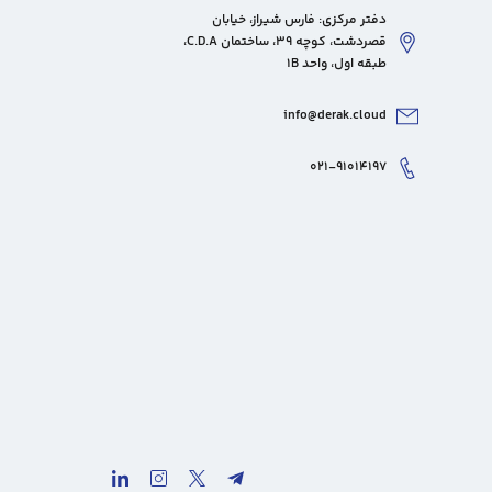
دفتر مرکزی: فارس شیراز، خیابان
قصردشت، کوچه 39، ساختمان C.D.A،
طبقه اول، واحد 1B
info@derak.cloud
۰۲۱-۹۱۰۱۴۱۹۷