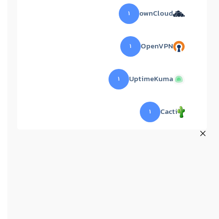
ownCloud
۱
OpenVPN
۱
UptimeKuma
۱
Cacti
۱