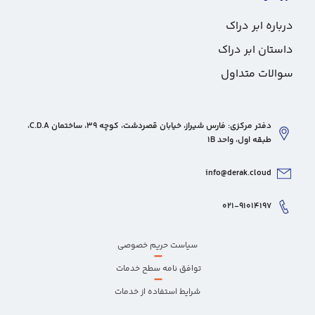
درباره ابر دراک
داستان ابر دراک
سوالات متداول
دفتر مرکزی: فارس شیراز، خیابان قصردشت، کوچه 39، ساختمان C.D.A،
طبقه اول، واحد 1B
info@derak.cloud
۰۲۱-۹۱۰۱۴۱۹۷
سیاست حریم خصوصی
–
توافق نامه سطح خدمات
–
شرایط استفاده از خدمات