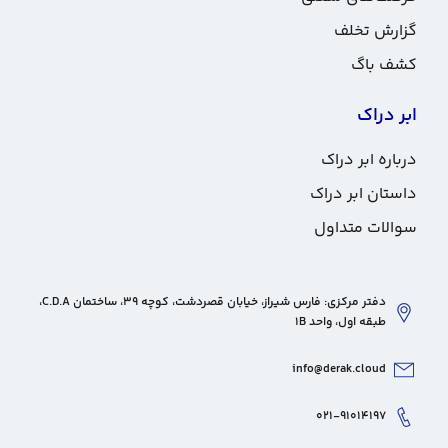
گزارش تخلف
کشف باگ
ابر دراک
درباره ابر دراک
داستان ابر دراک
سوالات متداول
دفتر مرکزی: فارس شیراز، خیابان قصردشت، کوچه 39، ساختمان C.D.A،
طبقه اول، واحد 1B
info@derak.cloud
۰۲۱-۹۱۰۱۴۱۹۷