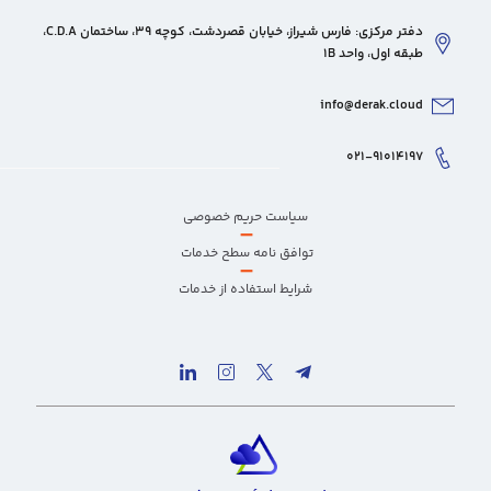
دفتر مرکزی: فارس شیراز، خیابان قصردشت، کوچه 39، ساختمان C.D.A،
طبقه اول، واحد 1B
info@derak.cloud
۰۲۱-۹۱۰۱۴۱۹۷
سیاست حریم خصوصی
–
توافق نامه سطح خدمات
–
شرایط استفاده از خدمات