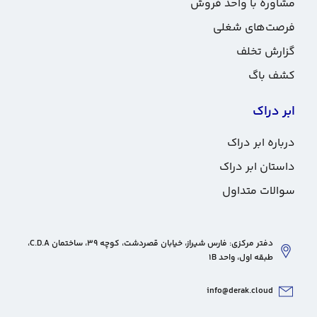
مشاوره با واحد فروش
فرصت‌های شغلی
گزارش تخلف
کشف باگ
ابر دراک
درباره ابر دراک
داستان ابر دراک
سوالات متداول
دفتر مرکزی: فارس شیراز، خیابان قصردشت، کوچه 39، ساختمان C.D.A،
طبقه اول، واحد 1B
info@derak.cloud