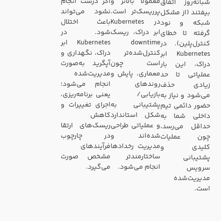
معمولاً بالاتر و
اگر درست انجام
شبانه‌روز اتفاق
پرریسک‌تر است.
نشود می‌تواند
بیفتند (از مشکل
در Kubernetes
باعث اختلال
شبکه و نود
ابر دراک، ریسک
شود. در
گرفته تا خطای
downtime
Kubernetes ابر
کنترل‌پلین). در
کنترل‌شده‌تر
دراک، نگهداری و
Kubernetes ابر
است چون
آپگرید به‌صورت
دراک، این بار
معماری، پایش و
مدیریت‌شده
عملیاتی تا حد
روندهای
انجام می‌شود؛
زیادی حذف
بازیابی/
یعنی برنامه‌ریزی،
می‌شود و نیاز به
پشتیبانی به
اجرای تغییرات و
حضور دائمی تیم
شکل استاندارد
کاهش
داخلی شما به
و عملیاتی طراحی
ریسک‌های ارتقا
حداقل می‌رسد،
شده‌اند و
در چارچوب
چون عملیات
مدیریت رخدادها
فرآیندهای
کلیدی و
ساختارمندتر
مشخص صورت
پشتیبانی
انجام می‌شود.
می‌گیرد.
سرویس
مدیریت‌شده
است.