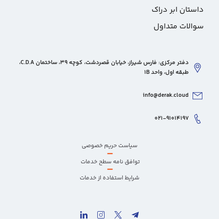
داستان ابر دراک
سوالات متداول
دفتر مرکزی: فارس شیراز، خیابان قصردشت، کوچه 39، ساختمان C.D.A،
طبقه اول، واحد 1B
info@derak.cloud
۰۲۱-۹۱۰۱۴۱۹۷
سیاست حریم خصوصی
–
توافق نامه سطح خدمات
–
شرایط استفاده از خدمات