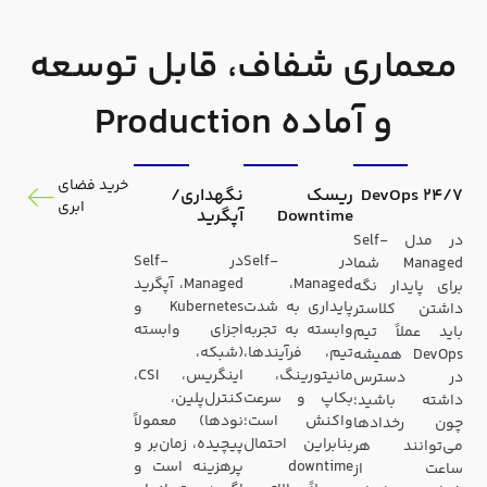
معماری شفاف، قابل توسعه
و آماده Production
خرید فضای
DevOps 24/7
ریسک
نگهداری/
ابری
Downtime
آپگرید
در مدل Self-
در Self-
در Self-
Managed شما
Managed،
Managed، آپگرید
برای پایدار نگه
پایداری به شدت
Kubernetes و
داشتن کلاستر
وابسته به تجربه
اجزای وابسته
باید عملاً تیم
تیم، فرآیندها،
(شبکه،
DevOps همیشه
مانیتورینگ،
اینگریس، CSI،
در دسترس
بکاپ و سرعت
کنترل‌پلین،
داشته باشید؛
واکنش است؛
نودها) معمولاً
چون رخدادها
بنابراین احتمال
پیچیده، زمان‌بر و
می‌توانند هر
downtime
پرهزینه است و
ساعت از