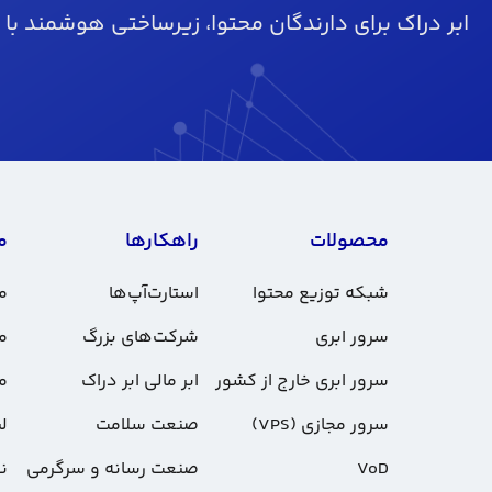
ابر دراک برای دارندگان محتوا، زیرساختی هوشمند با 
محصولات
راهکارها
م
شبکه توزیع محتوا
استارت‌آپ‌ها
مس
سرور ابری
شرکت‌های بزرگ
م
سرور ابری خارج از کشور
ابر مالی ابر دراک
م
سرور مجازی (VPS)
صنعت سلامت
لی
VoD
صنعت رسانه و سرگرمی
ن