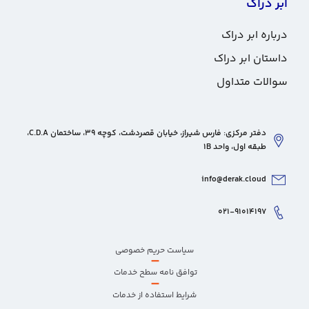
ابر دراک
درباره ابر دراک
داستان ابر دراک
سوالات متداول
دفتر مرکزی: فارس شیراز، خیابان قصردشت، کوچه 39، ساختمان C.D.A،
طبقه اول، واحد 1B
info@derak.cloud
۰۲۱-۹۱۰۱۴۱۹۷
سیاست حریم خصوصی
–
توافق نامه سطح خدمات
–
شرایط استفاده از خدمات