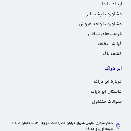
ارتباط با ما
مشاوره با پشتیبانی
مشاوره با واحد فروش
فرصت‌های شغلی
گزارش تخلف
کشف باگ
ابر دراک
درباره ابر دراک
داستان ابر دراک
سوالات متداول
دفتر مرکزی: فارس شیراز، خیابان قصردشت، کوچه 39، ساختمان C.D.A،
طبقه اول، واحد 1B