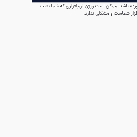
 آخر نصب، گزینه مربوط به Plugins تیک خورده باشد. ممکن است ورژن نرم‌افزاری که شما نصب