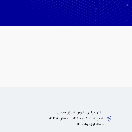
دفتر مرکزی: فارس شیراز، خیابان
قصردشت، کوچه 39، ساختمان C.D.A،
طبقه اول، واحد 1B