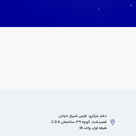
دفتر مرکزی: فارس شیراز، خیابان
قصردشت، کوچه 39، ساختمان C.D.A،
طبقه اول، واحد 1B