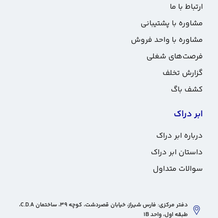
ارتباط با ما
مشاوره با پشتیبانی
مشاوره با واحد فروش
فرصت‌های شغلی
گزارش تخلف
کشف باگ
ابر دراک
درباره ابر دراک
داستان ابر دراک
سوالات متداول
دفتر مرکزی: فارس شیراز، خیابان قصردشت، کوچه 39، ساختمان C.D.A،
طبقه اول، واحد 1B