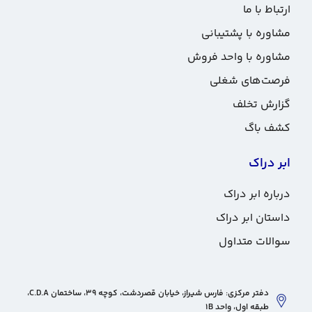
ارتباط با ما
مشاوره با پشتیبانی
مشاوره با واحد فروش
فرصت‌های شغلی
گزارش تخلف
کشف باگ
ابر دراک
درباره ابر دراک
داستان ابر دراک
سوالات متداول
دفتر مرکزی: فارس شیراز، خیابان قصردشت، کوچه 39، ساختمان C.D.A،
طبقه اول، واحد 1B