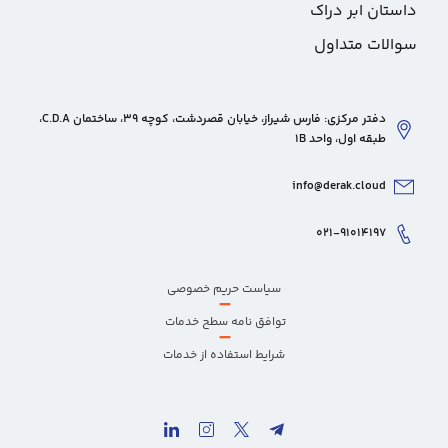
داستان ابر دراک
سوالات متداول
دفتر مرکزی: فارس شیراز، خیابان قصردشت، کوچه 39، ساختمان C.D.A،
طبقه اول، واحد 1B
info@derak.cloud
۰۲۱-۹۱۰۱۴۱۹۷
سیاست حریم خصوصی
–
توافق نامه سطح خدمات
–
شرایط استفاده از خدمات