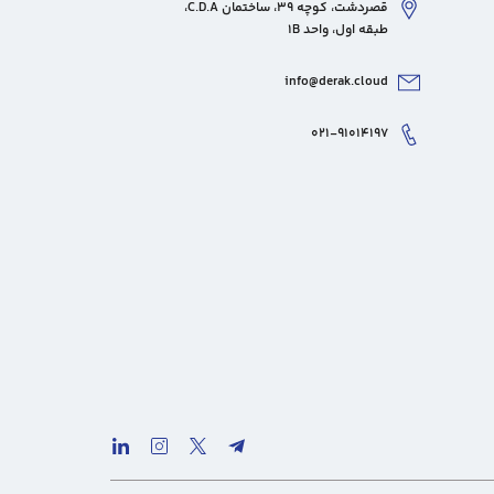
قصردشت، کوچه 39، ساختمان C.D.A،
طبقه اول، واحد 1B
info@derak.cloud
۰۲۱-۹۱۰۱۴۱۹۷