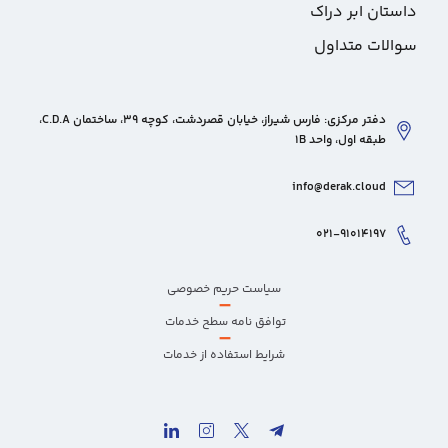
داستان ابر دراک
سوالات متداول
دفتر مرکزی: فارس شیراز، خیابان قصردشت، کوچه 39، ساختمان C.D.A،
طبقه اول، واحد 1B
info@derak.cloud
۰۲۱-۹۱۰۱۴۱۹۷
سیاست حریم خصوصی
–
توافق نامه سطح خدمات
–
شرایط استفاده از خدمات